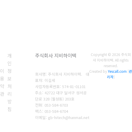
개
주식회사 지비하이텍
Copyright © 2026 주식회
사 지비하이텍. All rights
인
reserved.
이
정
Created by
Yescall.com
[
관
회사명: 주식회사 지비하이텍. 대
리자
]
용
보
표자: 이길세
약
처
사업자등록번호: 574-81-01101
주소: 42722 대구 달서구 성서공
관
리
단로 328 (월성동) 203호
방
전화: 053-584-6703
침
팩스: 053-584-6
704
이메일: gb-hitech@hanmail.net