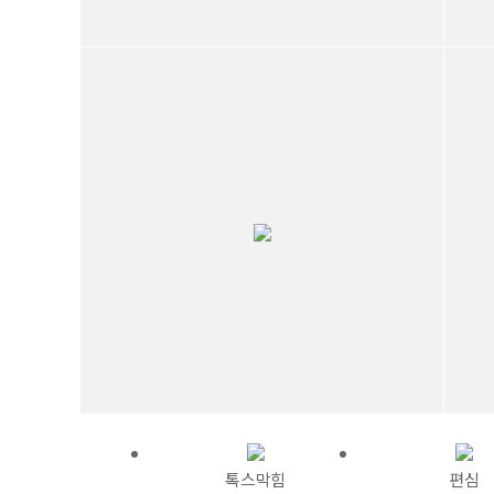
톡스막힘
편심