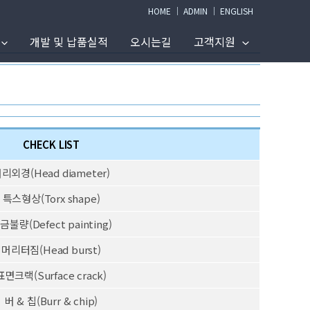
HOME
│
ADMIN
│
ENGLISH
개발 및 납품실적
오시는길
고객지원
CHECK LIST
리외경(Head diameter)
특스형상(Torx shape)
금불량(Defect painting)
머리터짐(Head burst)
표면크랙(Surface crack)
버 & 칩(Burr & chip)