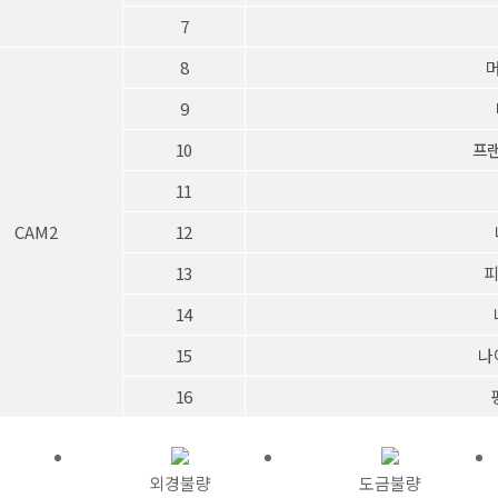
7
8
머
9
10
프랜
11
CAM2
12
13
피
14
15
나이
16
외경불량
도금불량