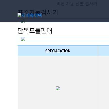
홈
주요사업분야
비젼 자동 선별 검사기
콘
비젼 자동 선별 검사기
텐
표준자동검사기
츠
로
단독모듈판매
건
너
뛰
SPECIACATION
기