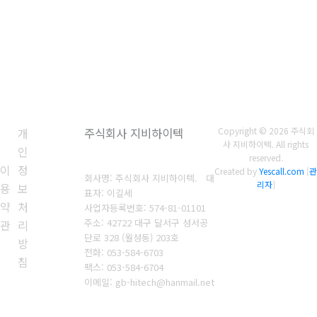
개
주식회사 지비하이텍
Copyright © 2026 주식회
사 지비하이텍. All rights
인
reserved.
이
정
Created by
Yescall.com
[
관
회사명: 주식회사 지비하이텍. 대
리자
]
용
보
표자: 이길세
약
처
사업자등록번호: 574-81-01101
주소: 42722 대구 달서구 성서공
관
리
단로 328 (월성동) 203호
방
전화: 053-584-6703
침
팩스: 053-584-6
704
이메일: gb-hitech@hanmail.net